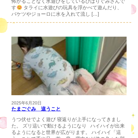
怖がることなく水遊びをしているひばりぐみさんで
す
タライに水遊びの玩具を浮かべて遊んだり、
バケツやジョーロに水を入れて流し […]
2025年6月20日
たまごぐみ 這うこと
うつ伏せでよく遊び 寝返りが上手になってきまし
た。 ズリ這いで動けるようになり ハイハイが出来
るようになると世界が広がります。 ハイハイ「這