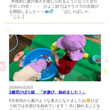
本格的に夏の暑さが感じられるようになってきた
今日この頃・・・ ひよこ組ではテラスでの水遊び
を開始しました～～
「ぱしゃぱしゃ」
「じ […]
2025年6月25日
2歳児ひばり組 「水遊び、始めました！」
6月初旬から夏のような暑さになりましたね
ひば
り組では水遊びを始めています！ 水に触れることを