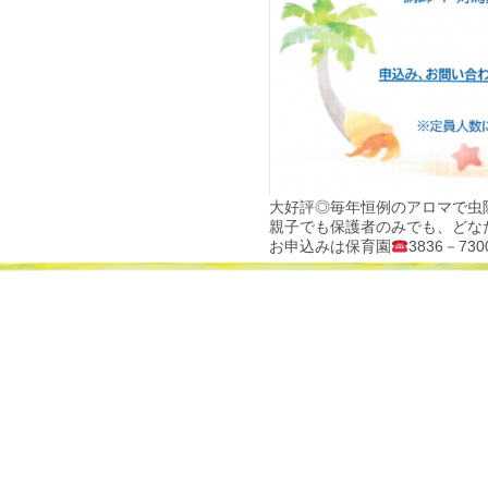
大好評◎毎年恒例のアロマで虫
親子でも保護者のみでも、どな
お申込みは保育園
3836－